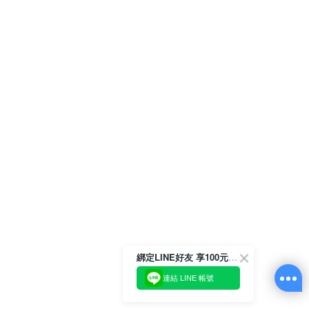
綁定LINE好友 享100元折價券
連結 LINE 帳號