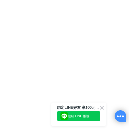
綁定LINE好友 享100元折價券
連結 LINE 帳號