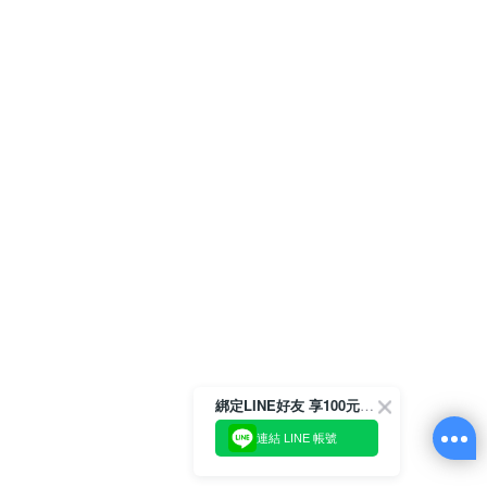
綁定LINE好友 享100元折價券
連結 LINE 帳號