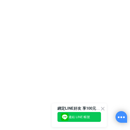
綁定LINE好友 享100元折價券
連結 LINE 帳號