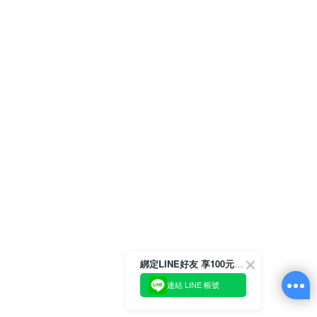
綁定LINE好友 享100元折價券
連結 LINE 帳號