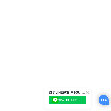
綁定LINE好友 享100元折價券
連結 LINE 帳號