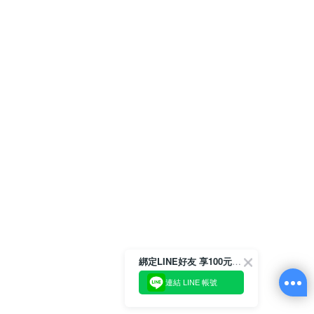
綁定LINE好友 享100元折價券
連結 LINE 帳號