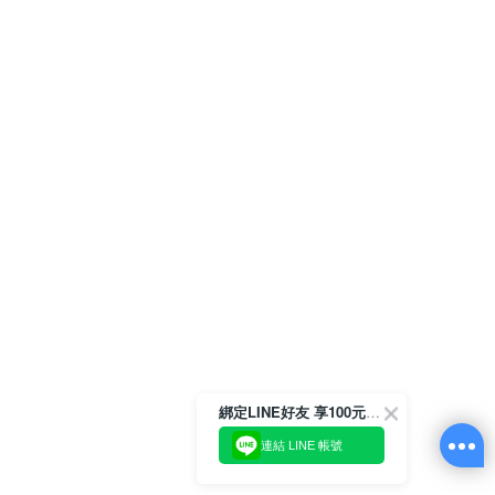
綁定LINE好友 享100元折價券
連結 LINE 帳號