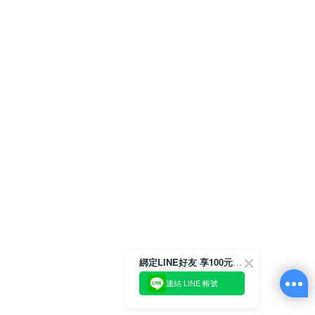
綁定LINE好友 享100元折價券
連結 LINE 帳號