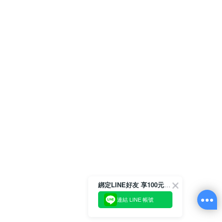
綁定LINE好友 享100元折價券
連結 LINE 帳號