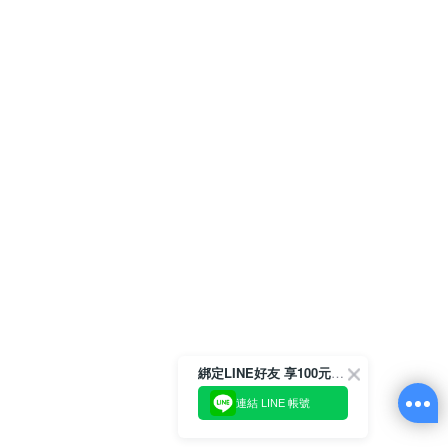
綁定LINE好友 享100元折價券
連結 LINE 帳號