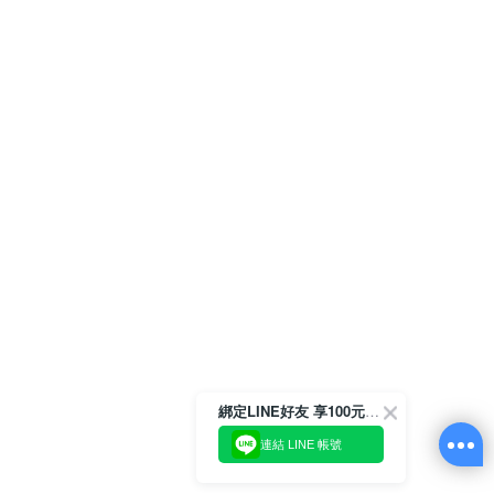
綁定LINE好友 享100元折價券
連結 LINE 帳號