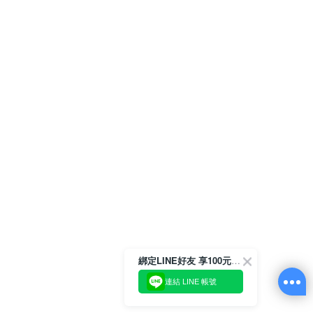
綁定LINE好友 享100元折價券
連結 LINE 帳號