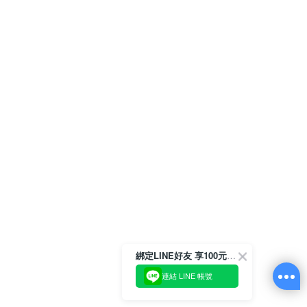
綁定LINE好友 享100元折價券
連結 LINE 帳號