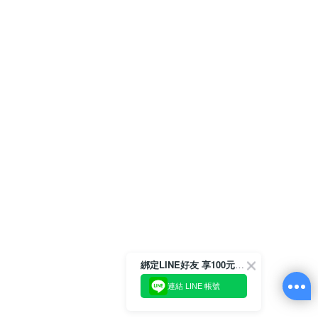
綁定LINE好友 享100元折價券
連結 LINE 帳號