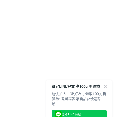
綁定LINE好友 享100元折價券
趕快加入LINE好友，領取100元折
價券~還可享獨家新品及優惠活
動!!
連結 LINE 帳號