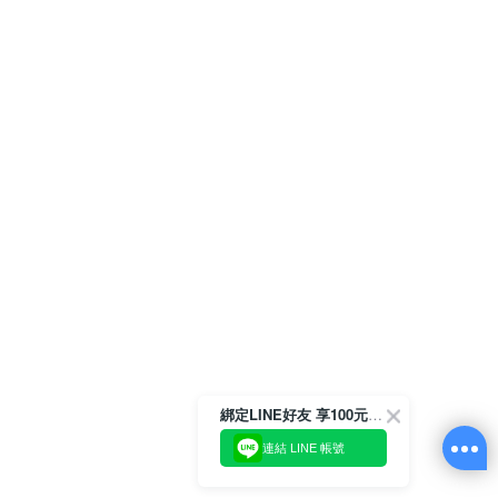
綁定LINE好友 享100元折價券
連結 LINE 帳號