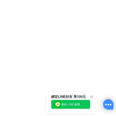
綁定LINE好友 享100元折價券
連結 LINE 帳號