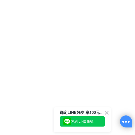
綁定LINE好友 享100元折價券
連結 LINE 帳號