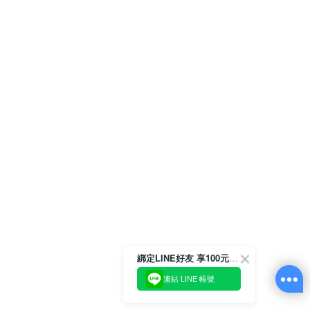
綁定LINE好友 享100元折價券
連結 LINE 帳號