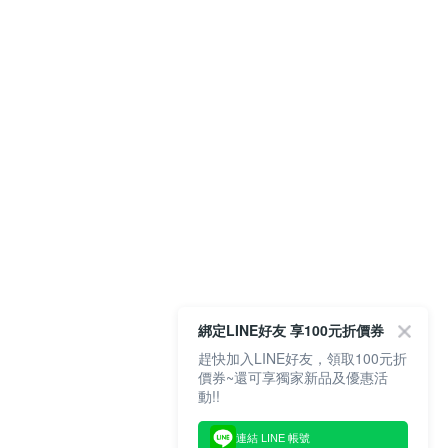
綁定LINE好友 享100元折價券
趕快加入LINE好友，領取100元折
價券~還可享獨家新品及優惠活
動!!
連結 LINE 帳號