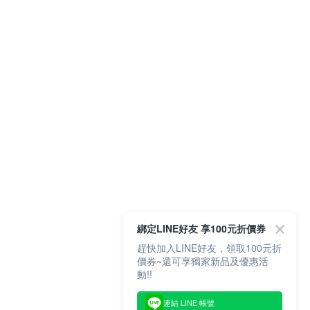
綁定LINE好友 享100元折價券
趕快加入LINE好友，領取100元折
價券~還可享獨家新品及優惠活
動!!
連結 LINE 帳號