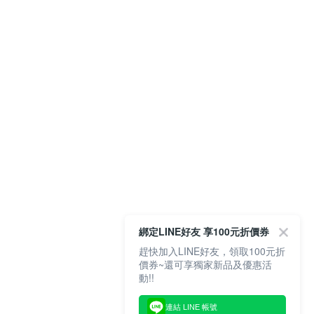
綁定LINE好友 享100元折價券
趕快加入LINE好友，領取100元折
價券~還可享獨家新品及優惠活
動!!
連結 LINE 帳號