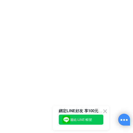
綁定LINE好友 享100元折價券
連結 LINE 帳號