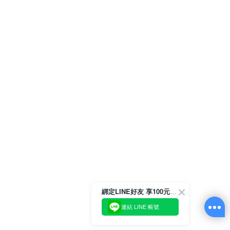
綁定LINE好友 享100元折價券
連結 LINE 帳號