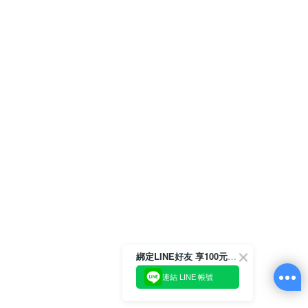
綁定LINE好友 享100元折價券
連結 LINE 帳號