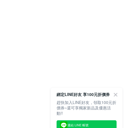
綁定LINE好友 享100元折價券
趕快加入LINE好友，領取100元折
價券~還可享獨家新品及優惠活
動!!
連結 LINE 帳號