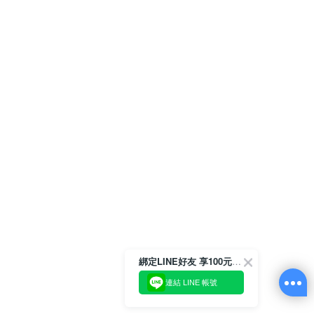
綁定LINE好友 享100元折價券
連結 LINE 帳號