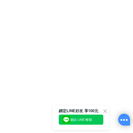
綁定LINE好友 享100元折價券
連結 LINE 帳號