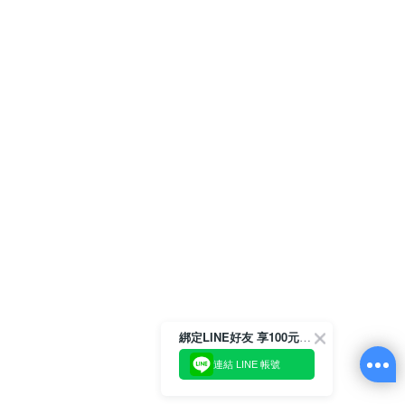
綁定LINE好友 享100元折價券
連結 LINE 帳號