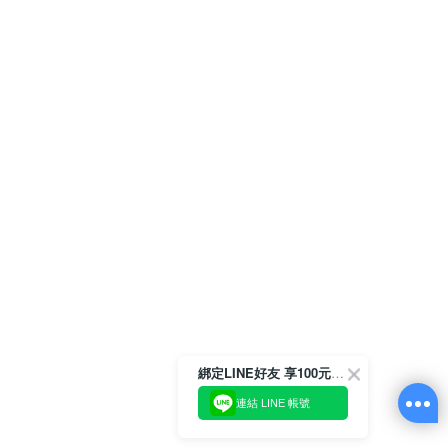
綁定LINE好友 享100元折價券
連結 LINE 帳號