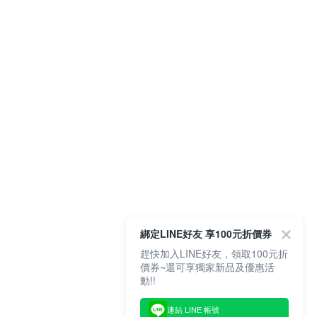
綁定LINE好友 享100元折價券
趕快加入LINE好友，領取100元折
價券~還可享獨家新品及優惠活
動!!
連結 LINE 帳號