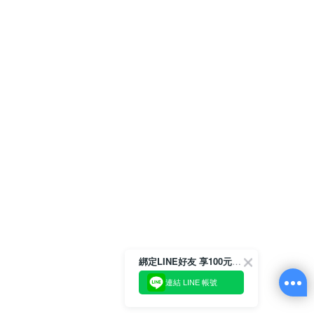
綁定LINE好友 享100元折價券
連結 LINE 帳號