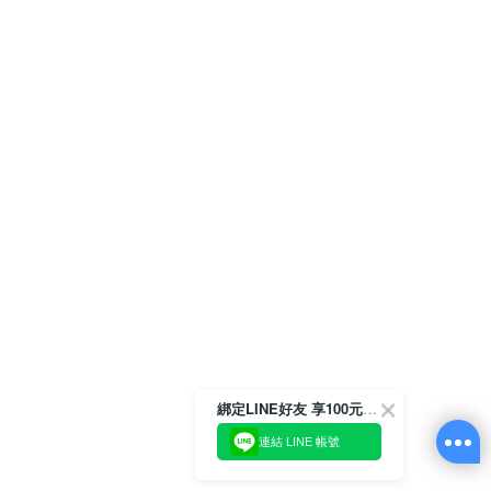
綁定LINE好友 享100元折價券
連結 LINE 帳號