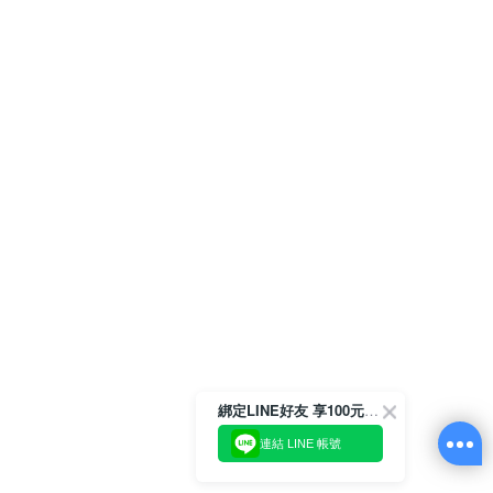
綁定LINE好友 享100元折價券
連結 LINE 帳號