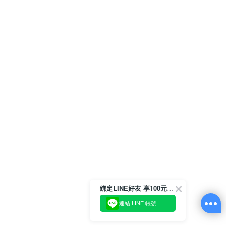
綁定LINE好友 享100元折價券
連結 LINE 帳號