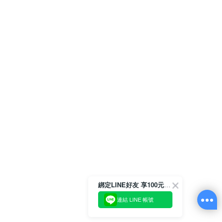
綁定LINE好友 享100元折價券
連結 LINE 帳號