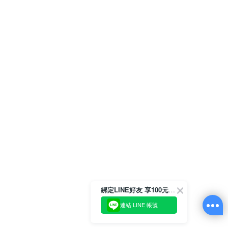
綁定LINE好友 享100元折價券
連結 LINE 帳號