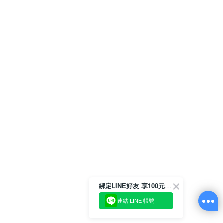
綁定LINE好友 享100元折價券
連結 LINE 帳號