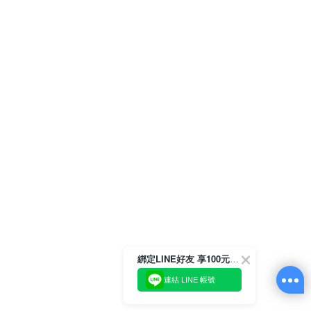
綁定LINE好友 享100元折價券
連結 LINE 帳號