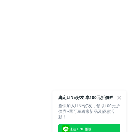
綁定LINE好友 享100元折價券
趕快加入LINE好友，領取100元折
價券~還可享獨家新品及優惠活
動!!
連結 LINE 帳號