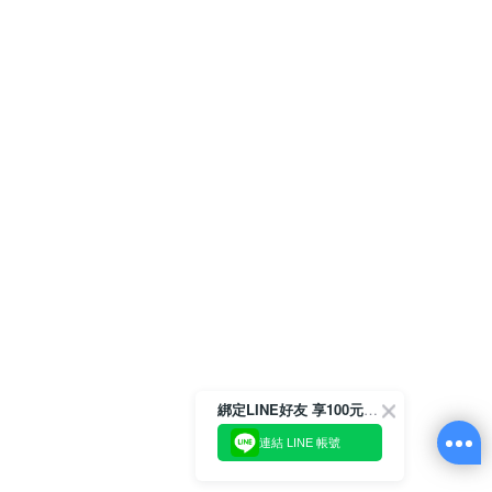
綁定LINE好友 享100元折價券
連結 LINE 帳號