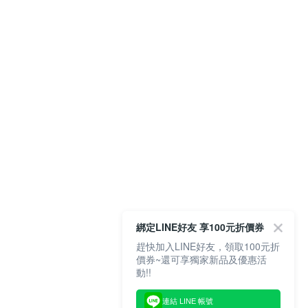
綁定LINE好友 享100元折價券
趕快加入LINE好友，領取100元折
價券~還可享獨家新品及優惠活
動!!
連結 LINE 帳號