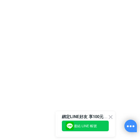
綁定LINE好友 享100元折價券
連結 LINE 帳號