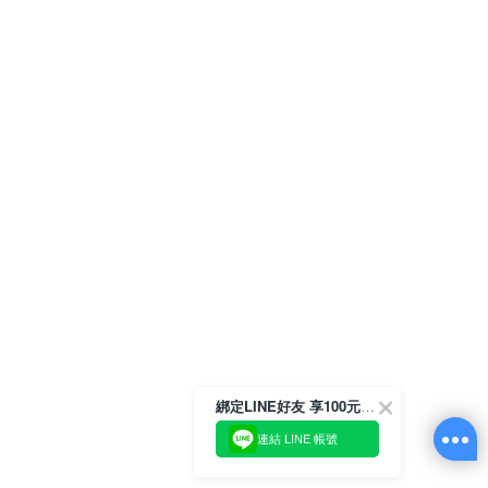
綁定LINE好友 享100元折價券
連結 LINE 帳號