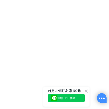
綁定LINE好友 享100元折價券
連結 LINE 帳號