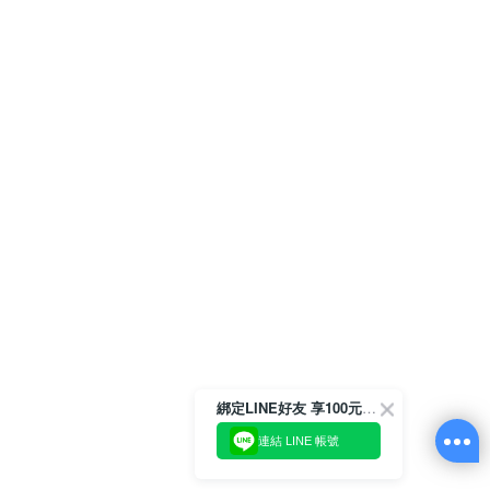
綁定LINE好友 享100元折價券
連結 LINE 帳號