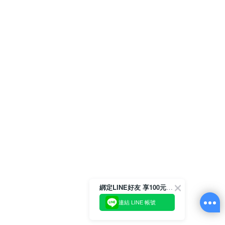
綁定LINE好友 享100元折價券
連結 LINE 帳號