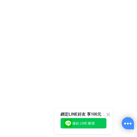
綁定LINE好友 享100元折價券
連結 LINE 帳號