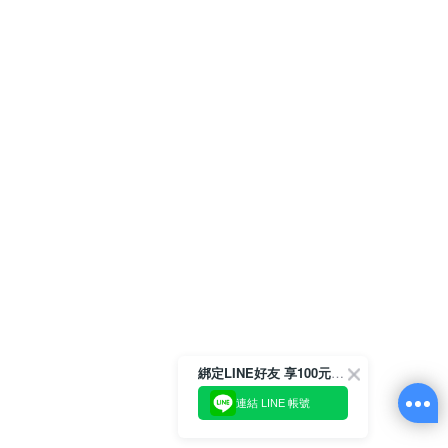
綁定LINE好友 享100元折價券
連結 LINE 帳號